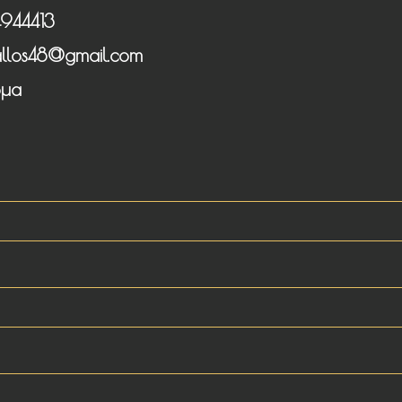
944413
llos48@gmail.com
μα