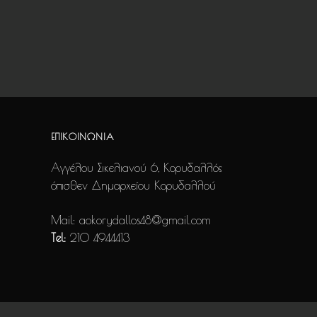
ΕΠΙΚΟΙΝΩΝΙΑ
Αγγέλου Σικελιανού 6, Κορυδαλλός
όπισθεν Δημαρχείου Κορυδαλλού
Mail:
aokorydallos48@gmail.com
Tel:
210 4944413