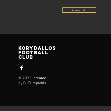
Αποστολή
korydallos
football
club
© 2023 created
by G. Tsimplakis