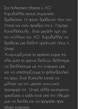
Στα πολιτιστικά πλαίσια ο ΑΟ 
Κορυδαλλός έκανε σημαντικές 
βραβεύσεις. Η πρώτη βράβευση ήταν στη 
Unicef και στον προέδρο της κ. Λάμπρο 
Κανελλόπουλο.  Είναι μεγάλη τιμή για 
τον σύλλογο του ΑΟ  Κορυδαλλός να 
βραβεύει μια διεθνή οργάνωση όπως η 
Unisef.
Αναγνωρίζοντας το τεράστιο κύρος της 
όλα αυτά τα χρόνια διεθνώς, θελήσαμε 
να βοηθήσουμε με την ενέργεια μας  
και να υποστηρίξουμε το φιλανθρωπικό 
της έργο. Είναι δύσκολο κανείς να 
μιλήσει για την μέγιστη κοινωνική 
προσφορά της  Unisef, αλλά ταυτόχρονα 
χρειάζεται ο κάθε ένας από την πλευρά 
μας να βοηθά και να προτρέπει προς 
τέτοιες ενέργειες.