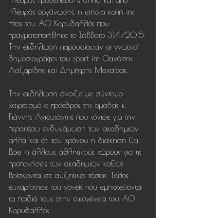
πλευράς προσέλευσης αλλά και από 
πλευράς οργάνωσης, η ετήσια κοπή της 
πίτας του ΑΟ Κορυδαλλός που 
πραγματοποιήθηκε το Σάββατο 31/1/2015.
Την εκδήλωση παρουσίασαν οι γνωστοί 
δημοσιογράφοι του sport fm Θανάσης 
Λαζαρίδης και Δημήτρης Μαχαίρας.
Την εκδήλωση άνοιξε με σύντομο 
χαιρετισμό ο πρόεδρος της ομάδας κ. 
Γιάννης Αγιουτάντης που τόνισε για την 
περαιτέρω ενδυνάμωση των ακαδημιών 
αλλά και ότι του χρόνου η διοίκηση θα 
βρει κι άλλους αθλητικούς χώρους για τις 
προπονήσεις των ακαδημιών καθώς 
βρίσκονται σε αυξητικές τάσεις. Τέλος 
ευχαρίστησε του γονείς που εμπιστεύονται 
τα παιδιά τους στην οικογένεια του ΑΟ 
Κορυδαλλός.