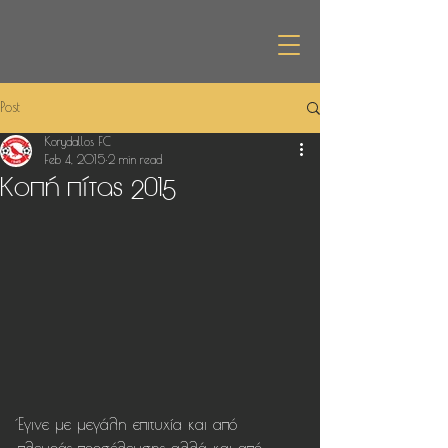
Post
Korydallos FC
Feb 4, 2015
2 min read
Κοπή πίτας 2015
Έγινε με μεγάλη επιτυχία και από 