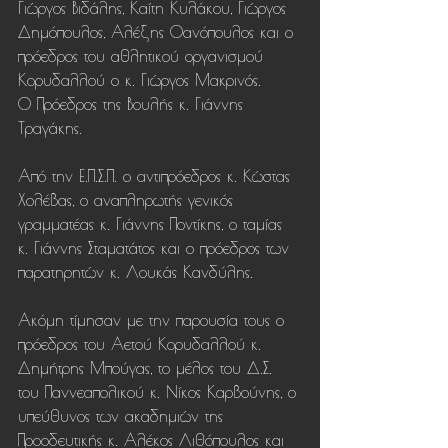
Γιώργος Βιδάλης, Καίτη Κυλάκου, Γιώργος 
Δημόπουλος, Αλέξης Θανόπουλος και ο 
πρόεδρος του αθλητικού οργανισμού 
Κορυδαλλού ο κ. Γιώργος Μακρινός.
Ο Πρόεδρος της Βουλής κ. Γιάννης 
Τραγάκης.
Από την Ε.Π.Σ.Π. ο αντιπρόεδρος κ. Κώστας 
Χολέβας, ο αναπληρωτής γενικός 
γραμματέας κ. Γιάννης Ποντίκης, ο ταμίας 
κ. Γιάννης Σταματάτος και ο πρόεδρος των 
παρατηρητών κ. Λουκάς Κανδύλης.
Ακόμη τίμησαν με την παρουσία τους ο 
πρόεδρος του Αετού Κορυδαλλού κ. 
Δημήτρης Μπούγας, το μέλος του Δ.Σ. 
του Παννεαπολικού κ. Νίκος Καρβούνης, ο 
υπεύθυνος των ακαδημιών της 
Προοδευτικής κ. Αλέκος Λιθόπουλος και 