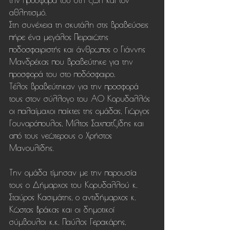
την προσφορά του στη ζωή και τον 
αθλητισμό.
Στη συνέχεια τη σκυτάλη στις βραβεύσεις 
πήρε ένα μεγάλος Πειραιώτης 
ποδοσφαιριστής και άνθρωπος ο Γιάννης 
Μανδρέκας που βραβεύτηκε για την 
προσφορά του στο ποδόσφαιρο.
Τέλος βραβεύτηκαν για την προσφορά 
τους στον σύλλογο του ΑΟ Κορυδαλλός 
οι παλαίμαχοι παίκτες της ομάδας, Γιώργος 
Γουναρόπουλος, Μίλτος Σαχπατζίδης και 
από τους νεώτερους ο Χρήστος 
Μανουλίδης.
Την ομάδα τίμησαν με την παρουσία 
τους ο Δήμαρχος του Κορυδαλλού κ. 
Σταύρος Κασιμάτης, ο αντιδήμαρχος κ. 
Κώστας Βράκας και οι δημοτικοί 
σύμβουλοι κ.κ. Παύλος Γερακάρης, 