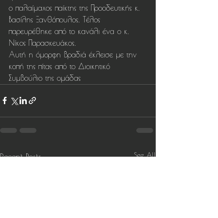
ο παλαίμαχος παίκτης της Προοδευτικής κ. 
Βασίλης Ξανθόπουλος. Τέλος 
παρευρέθηκε από το κανάλι ένα ο κ. 
Νίκος Παρασκευάκος.
Αυτή η όμορφη βραδιά έκλεισε με την 
κοπή της πίτας από το Διοικητικό 
Συμβούλιο της ομάδας
See All
Recent Posts