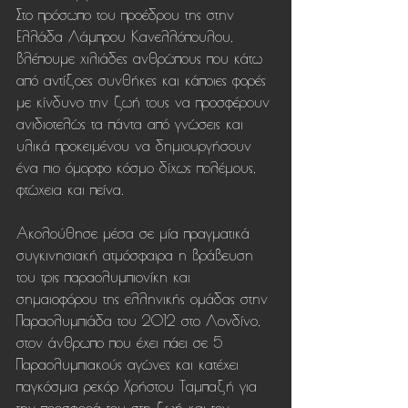
Στο πρόσωπο του προέδρου της στην 
Ελλάδα Λάμπρου Κανελλόπουλου, 
βλέπουμε χιλιάδες ανθρώπους που κάτω 
από αντίξοες συνθήκες και κάποιες φορές 
με κίνδυνο την ζωή τους να προσφέρουν 
ανιδιοτελώς τα πάντα από γνώσεις και 
υλικά προκειμένου να δημιουργήσουν 
ένα πιο όμορφο κόσμο δίχως πολέμους, 
φτώχεια και πείνα.
Ακολούθησε μέσα σε μία πραγματικά 
συγκινησιακή ατμόσφαιρα η βράβευση 
του τρις παραολυμπιονίκη και 
σημαιοφόρου της ελληνικής ομάδας στην 
Παραολυμπιάδα του 2012 στο Λονδίνο, 
στον άνθρωπο που έχει πάει σε 5 
Παραολυμπιακούς αγώνες και κατέχει 
παγκόσμια ρεκόρ Χρήστου Ταμπαξή για 