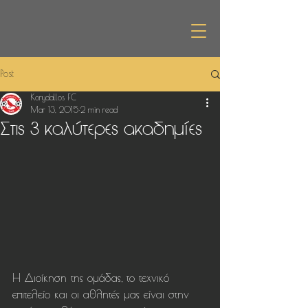
Post
Korydallos FC
Mar 13, 2015
2 min read
Στις 3 καλύτερες ακαδημίες
Η Διοίκηση της ομάδας, το τεχνικό 
επιτελείο και οι αθλητές μας είναι στην 