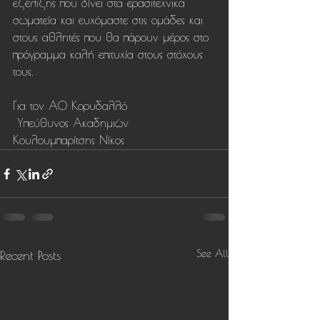
εξέλιξης που δίνει στα ερασιτεχνικά 
σωματεία και ευχόμαστε στις ομάδες και 
στους αθλητές που θα πάρουν μέρος στο 
πρόγραμμα καλή επιτυχία στους στόχους 
τους.
Για τον ΑΟ Κορυδαλλό 
 Υπεύθυνος Ακαδημιών
Κουλουμπαρίτσης Νίκος
See All
Recent Posts