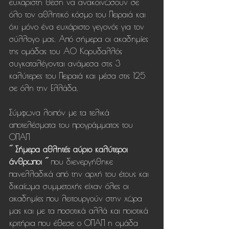
ευχάριστη θέση να ανακοινώσουν σε 
όλο τον αθλητικό κόσμο του Πειραιά και 
όχι μόνο ένα ευχάριστο γεγονός για τον 
σύλλογο μας. Από σήμερα οι ακαδημίες 
της ομάδας του ΑΟ Κορυδαλλός 
συγκαταλέγονται ανάμεσα στις 3 
καλύτερες του Πειραιά και μέσα στις 125 
σε όλη την Ελλάδα.
Σύμφωνα λοιπόν με τα τελικά 
αποτελέσματα του προγράμματος του 
ΟΠΑΠ
΄΄ Σήμερα αθλητές αύριο καλύτεροι 
άνθρωποι ΄΄ 
που διενεργήθηκε 
πανελλαδικά από την αρχή του έτους και 
δικαίωμα συμμετοχής είχαν όλες οι 
ακαδημίες που λειτουργούν στην χώρα 
μας και με τα ποσοτικά αλλά και ποιοτικά 
κριτήρια που έθεσε ο ΟΠΑΠ η ομάδα 