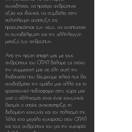
συνειδήσεις, να προάγει ανθρώπινες 
αξίες και ιδανικά, να συμβάλει στην 
πολύπλευρη ανάπτυξη της 
προσωπικότητας των νέων, να αναπτύσσει 
τη συναδέλφωση και την αλληλεγγύη 
μεταξύ των ανθρώπων.
Από την πρώτη επαφή μας με τους 
ανθρώπους του ΟΠΑΠ βάλαμε ως στόχο 
την συμμετοχή μας σε όλη αυτή την 
διαδικασία που θεωρούμε τελικά πως θα 
αναβαθμίσει την ομάδα μας αλλά και το 
ερασιτεχνικό ποδόσφαιρο στην χώρα μας 
γιατί ο αθλητισμός είναι ένας κοινωνικός 
θεσμός ο οποίος αντικατοπτρίζει τη 
δεδομένη κοινωνία και τον πολιτισμό της.
Τέλος ένα μεγάλο ευχαριστώ στον ΟΠΑΠ 
και τους ανθρώπους του για την ευκαιρία 