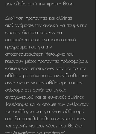
μας έλαβε αυτή την τιμητική θέση.
Διοίκηση, προπονητές και αθλητές 
αισθανόμαστε την ανάγκη να πούμε πως 
είμαστε ιδιαίτερα ευτυχείς να 
συμμετέχουμε σε ένα τόσο ποιοτικό 
πρόγραμμα που για την 
αποτελεσματικότερη λειτουργιά του 
παίρνουν μέρος προπονητές ποδοσφαίρου, 
ειδικευμένοι επιστήμονες, νην και πρώην 
αθλητές με στόχο το ευ αγωνίζεσθαι, την 
αγνή αγάπη για τον αθλητισμό και τον 
σεβασμό στις αρχές του υγιούς 
ανταγωνισμού και τις ευγενούς άμιλλας. 
Ταυτόσημες και οι απόψεις των ανθρώπων 
του συλλόγου μας για έναν αθλητισμό 
που θα αποτελεί πόλο κοινωνικοποίησης 
και αγωγής για τους νέους που θα έχει 
την δυνατότητα να καλλιεργεί 