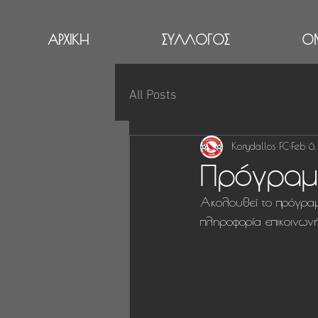
ΑΡΧΙΚΗ
ΣΥΛΛΟΓΟΣ
Ο
All Posts
Korydallos FC
Feb 6
Πρόγραμ
Ακολουθεί το πρόγρα
πληροφορία επικοινωνή