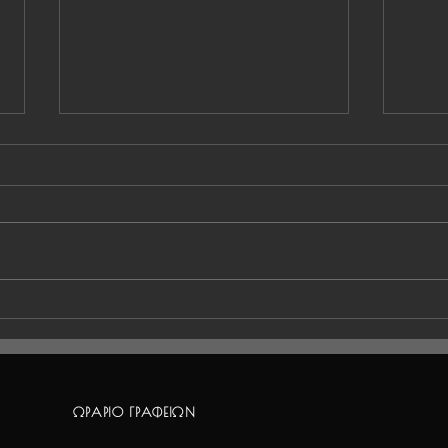
Πρόγραμμα αγώνων 31
Πρόγ
Μαΐου-1 Ιουνίου
Μαΐ
ΩΡΑΡΙΟ ΓΡΑΦΕΙΩΝ