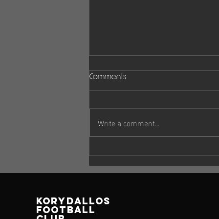
Comments
Write a comment...
Πρόγραμμα αγώνων 4-5
Οκτωβρίου
korydallos
football
club