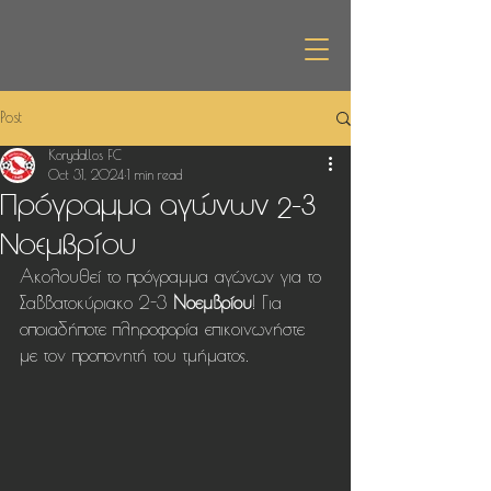
Post
Korydallos FC
Oct 31, 2024
1 min read
Πρόγραμμα αγώνων 2-3
Νοεμβρίου
Ακολουθεί το πρόγραμμα αγώνων για το 
Σαββατοκύριακο 2-3 
Νοεμβρίου
! Για 
οποιαδήποτε πληροφορία επικοινωνήστε 
με τον προπονητή του τμήματος.