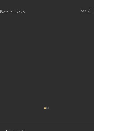
See All
Recent Posts