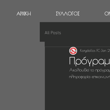
ΑΡΧΙΚΗ
ΣΥΛΛΟΓΟΣ
Ο
All Posts
Korydallos FC
Jan 2
Πρόγραμ
Ακολουθεί το πρόγραμ
πληροφορία επικοινωνή