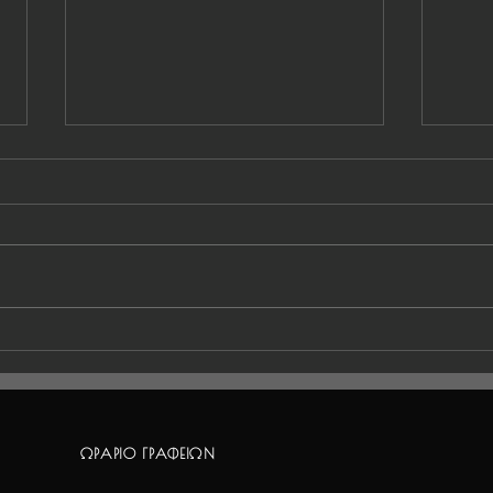
Πρόγραμμα αγώνων 31
Πρόγ
Μαΐου-1 Ιουνίου
Μαΐ
ΩΡΑΡΙΟ ΓΡΑΦΕΙΩΝ