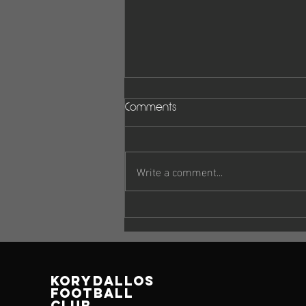
Comments
Write a comment...
Πρόγραμμα αγώνων 4-5
Οκτωβρίου
korydallos
football
club