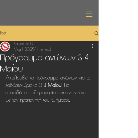
Post
Korydallos FC
May 1, 2025
1 min read
Πρόγραμμα αγώνων 3-4
Μαΐου
Ακολουθεί το πρόγραμμα αγώνων για το 
Σαββατοκύριακο 3-4 
Μαΐου
! Για 
οποιαδήποτε πληροφορία επικοινωνήστε 
με τον προπονητή του τμήματος.