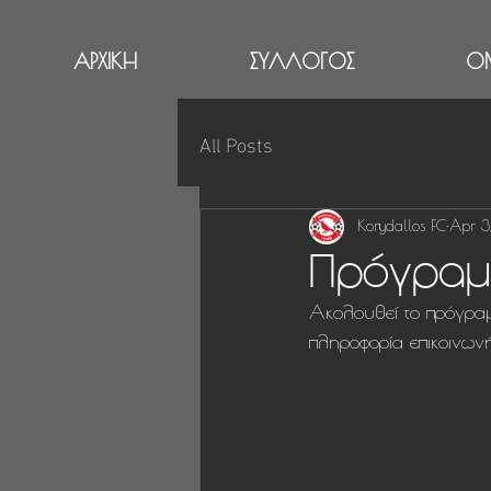
ΑΡΧΙΚΗ
ΣΥΛΛΟΓΟΣ
Ο
All Posts
Korydallos FC
Apr 3
Πρόγραμ
Ακολουθεί το πρόγρα
πληροφορία επικοινωνή