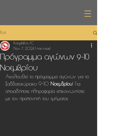
Post
Korydallos FC
Nov 7, 2024
1 min read
Πρόγραμμα αγώνων 9-10
Νοεμβρίου
Ακολουθεί το πρόγραμμα αγώνων για το 
Σαββατοκύριακο 9-10 
Νοεμβρίου
! Για 
οποιαδήποτε πληροφορία επικοινωνήστε 
με τον προπονητή του τμήματος.