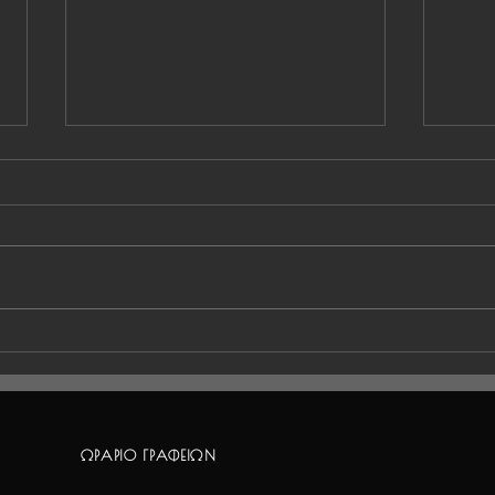
Πρόγραμμα αγώνων 31
Πρόγ
Μαΐου-1 Ιουνίου
Μαΐ
ΩΡΑΡΙΟ ΓΡΑΦΕΙΩΝ