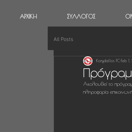
ΑΡΧΙΚΗ
ΣΥΛΛΟΓΟΣ
Ο
All Posts
Korydallos FC
Feb 1
Πρόγραμ
Ακολουθεί το πρόγραμ
πληροφορία επικοινωνή