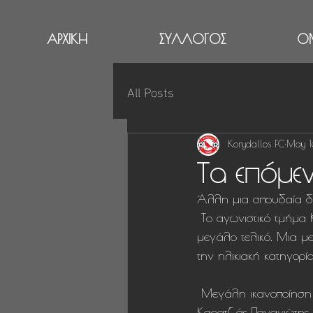
ΑΡΧΙΚΗ
ΣΥΛΛΟΓΟΣ
Ο
All Posts
Korydallos FC
May 1
Τα επόμε
Άλλη μια σπουδαία δι
 Το αγωνιστικό τμήμα Κ12 προκρίθηκε στο μικρό τελικό της ΕΠΣΠ χάνοντας στις λεπτομέρειες τον 
μεγάλο τελικό. Μια μ
την ηλικιακή κατηγορία
 Μεγάλη ικανοποίηση και περηφάνια για τους αθλητές μας και το όλο το προπονητικό staff ( 