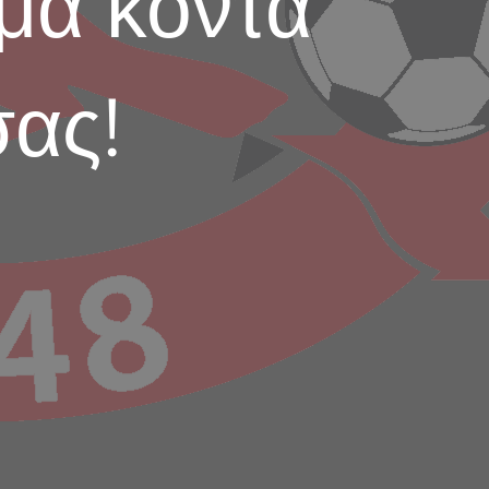
μα κοντά
σας!